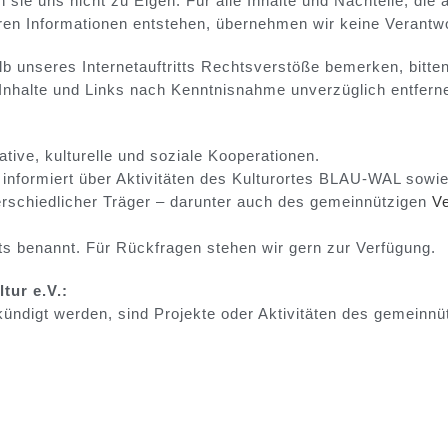
ie uns nicht zu Eigen. Für alle Inhalte und Nachteile, die 
aren Informationen entstehen, übernehmen wir keine Verantw
lb unseres Internetauftritts Rechtsverstöße bemerken, bitten
 Inhalte und Links nach Kenntnisnahme unverzüglich entfern
tive, kulturelle und soziale Kooperationen.
d informiert über Aktivitäten des Kulturortes BLAU-WAL sowi
erschiedlicher Träger – darunter auch des gemeinnützigen
V
ts benannt. Für Rückfragen stehen wir gern zur Verfügung.
tur e.V.:
kündigt werden, sind Projekte oder Aktivitäten des gemeinnü