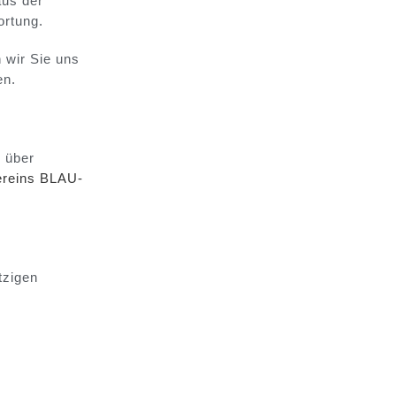
aus der
ortung.
 wir Sie uns
en.
e über
ereins BLAU-
tzigen