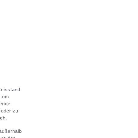
tnisstand
ht um
tende
 oder zu
ich.
 außerhalb